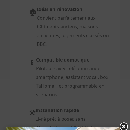
Idéal en rénovation
🏚️
Convient parfaitement aux
bâtiments anciens, maisons
anciennes, logements classés ou
BBC.
Compatible domotique
📱
Pilotable avec télécommande,
smartphone, assistant vocal, box
TaHoma... et programmable en
scénarios.
Installation rapide
⚒️
Livré prêt à poser, sans
dégradation du bâti. Idéal pour