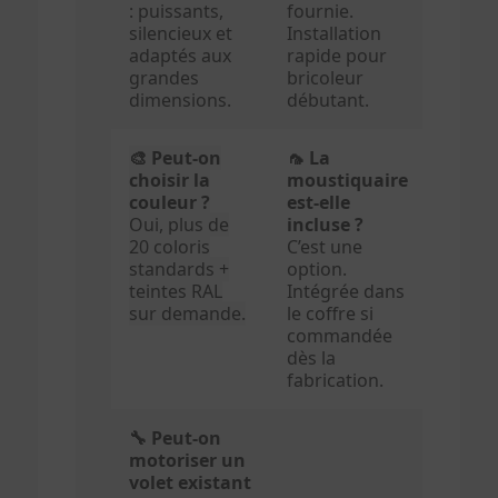
: puissants,
fournie.
silencieux et
Installation
adaptés aux
rapide pour
grandes
bricoleur
dimensions.
débutant.
🎨 Peut-on
🦟 La
choisir la
moustiquaire
couleur ?
est-elle
Oui, plus de
incluse ?
20 coloris
C’est une
standards +
option.
teintes RAL
Intégrée dans
sur demande.
le coffre si
commandée
dès la
fabrication.
🔧 Peut-on
motoriser un
volet existant