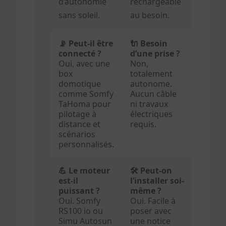
d’autonomie
rechargeable
sans soleil.
au besoin.
📡 Peut-il être
🔌 Besoin
connecté ?
d’une prise ?
Oui, avec une
Non,
box
totalement
domotique
autonome.
comme Somfy
Aucun câble
TaHoma pour
ni travaux
pilotage à
électriques
distance et
requis.
scénarios
personnalisés.
💪 Le moteur
🛠️ Peut-on
est-il
l’installer soi-
puissant ?
même ?
Oui. Somfy
Oui. Facile à
RS100 io ou
poser avec
Simu Autosun
une notice