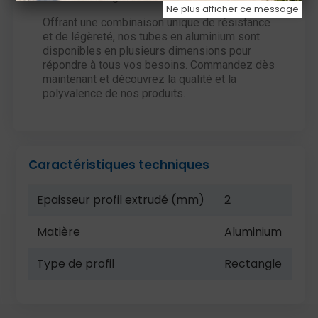
Ne plus afficher ce message
Offrant une combinaison unique de résistance
et de légèreté, nos tubes en aluminium sont
disponibles en plusieurs dimensions pour
répondre à tous vos besoins. Commandez dès
maintenant et découvrez la qualité et la
polyvalence de nos produits.
Caractéristiques techniques
Epaisseur profil extrudé (mm)
2
Matière
Aluminium
Type de profil
Rectangle