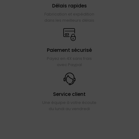
Délais rapides
Fabrication et expédition
dans les meilleurs délais
Paiement sécurisé
Payez en 4X sans frais
avec Paypal
Service client
Une équipe à votre écoute
du lundi au vendredi