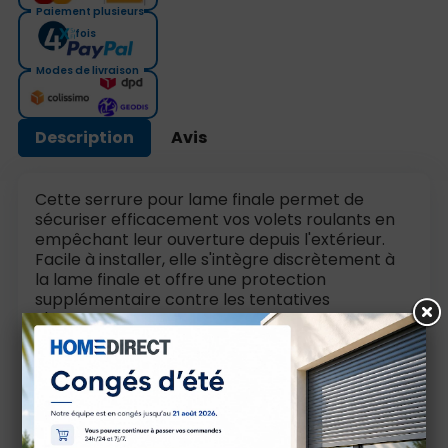
Paiement plusieurs
fois
Modes de livraison
Description
Avis
Cette serrure pour lame finale permet de
sécuriser efficacement vos volets roulants en
empêchant leur ouverture depuis l'extérieur.
Facile à installer, elle s'intègre discrètement à
la lame finale et offre une protection
supplémentaire contre les tentatives
d'effraction.
La serrure est livrée complète avec un jeu de
trois clés.
Idéale pour renforcer la sécurité des volets
roulants, notamment en rez-de-chaussée ou