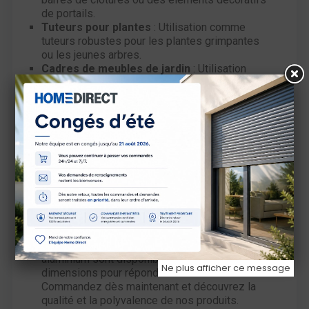
de portails.
Tuteurs pour plantes
: Utilisation comme
tuteurs robustes pour les plantes grimpantes
ou les jeunes arbres.
Cadres de meubles de jardin
: Utilisation
pour renforcer les cadres de meubles de
jardin.
Supports de stores
: Idéals pour installer
des stores avec une fixation solide.
Tringles à rideaux
: Utilisation pour des
tringles à rideaux solides et durables.
Supports décoratifs
: Création de supports
décoratifs pour étagères ou œuvres d'art.
Barres de support
: Utilisation pour créer des
barres de support pour vêtements ou outils.
Offrant une combinaison unique de résistance
et de légèreté, nos barres rondes en
aluminium sont disponibles en plusieurs
Ne plus afficher ce message
dimensions pour répondre à tous vos besoins.
Commandez dès maintenant et découvrez la
qualité et la polyvalence de nos produits.