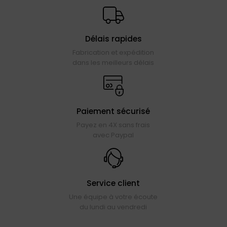
Délais rapides
Fabrication et expédition
dans les meilleurs délais
Paiement sécurisé
Payez en 4X sans frais
avec Paypal
Service client
Une équipe à votre écoute
du lundi au vendredi