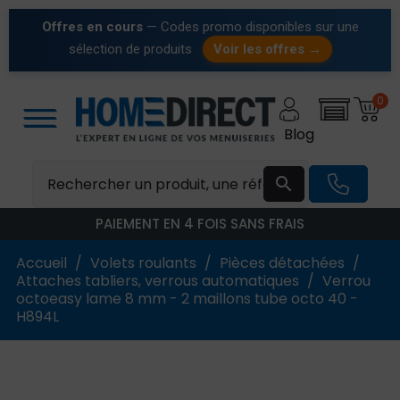
Offres en cours
— Codes promo disponibles sur une
sélection de produits
Voir les offres →
0
Blog

PAIEMENT EN 4 FOIS SANS FRAIS
Accueil
Volets roulants
Pièces détachées
Attaches tabliers, verrous automatiques
Verrou
octoeasy lame 8 mm - 2 maillons tube octo 40 -
H894L