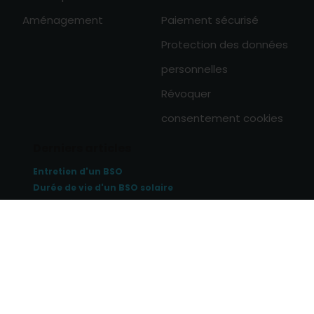
Aménagement
Paiement sécurisé
Protection des données
personnelles
Révoquer
consentement cookies
Derniers articles
Entretien d'un BSO
Durée de vie d'un BSO solaire
Se protéger de la chaleur avec un BSO
0

Tous les articles
© Copyright 2026 home-direct.fr Tous droits réservés
Mentions légales
Création site internet BWA