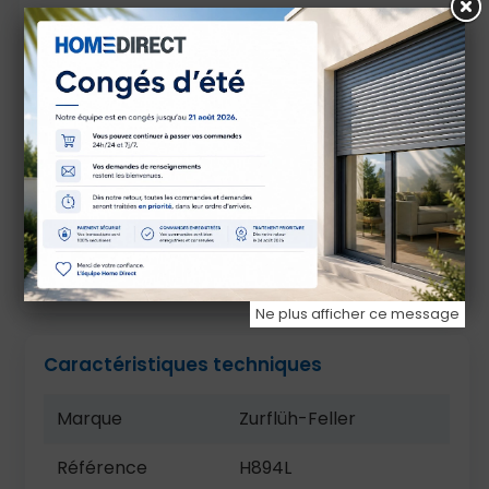
Se monte sur tube Octo présentant des
lumières de section 5 x 8 mm pas de 75 mm : se
clippe.
Pour tous moteurs.
Particulièrement prévu pour montage sur
tubes Octo 40.
Ne s’utilise que sur tablier à lames dites «de 8».
Charge maxi admissible par verrou : 7 kg de
tablier.
Ne plus afficher ce message
Caractéristiques techniques
Marque
Zurflüh-Feller
Référence
H894L