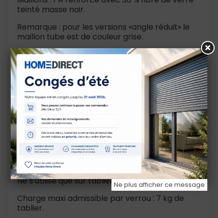
teinté masse noir.
Remarque : pour les versions «angle réduit» le
maillon tube est de couleur grise.
Plaquette verrouillage : tôle inox épaisseur 1
mm.
Utilisation
Se monte sur tube Octo présentant des
lumières de section 5 x 8 mm pas de 60 mm : se
clippe.
Pour tous moteurs.
Particulièrement prévu pour montage sur
tubes Octo 50 et 60.
Ne s’utilise que sur tablier à lames dites «de 8».
Ne plus afficher ce message
Charge maxi admissible par verrou : 7 kg de
tablier.