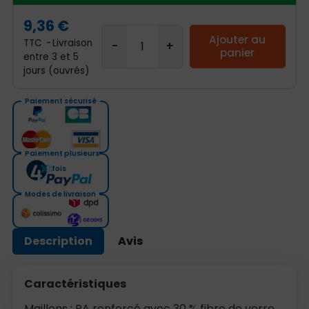
9,36 €
Ajouter au
TTC
Livraison
panier
entre 3 et 5
jours (ouvrés)
Paiement sécurisé
Paiement plusieurs
fois
Modes de livraison
Description
Avis
Caractéristiques
Maillons : PA renforcé avec 30 % fibre de verre