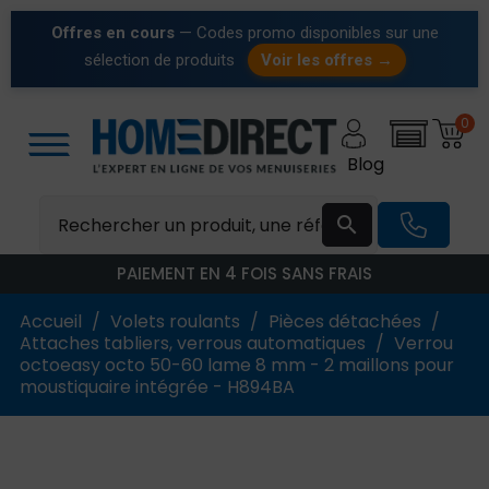
Offres en cours
— Codes promo disponibles sur une
sélection de produits
Voir les offres →
0
Blog

PAIEMENT EN 4 FOIS SANS FRAIS
Accueil
Volets roulants
Pièces détachées
Attaches tabliers, verrous automatiques
Verrou
octoeasy octo 50-60 lame 8 mm - 2 maillons pour
moustiquaire intégrée - H894BA