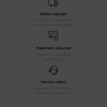
Délais rapides
Fabrication et expédition
dans les meilleurs délais
Paiement sécurisé
Payez en 4X sans frais
avec Paypal
Service client
Une équipe à votre écoute
du lundi au vendredi