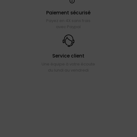
Paiement sécurisé
Payez en 4X sans frais
avec Paypal
Service client
Une équipe à votre écoute
du lundi au vendredi