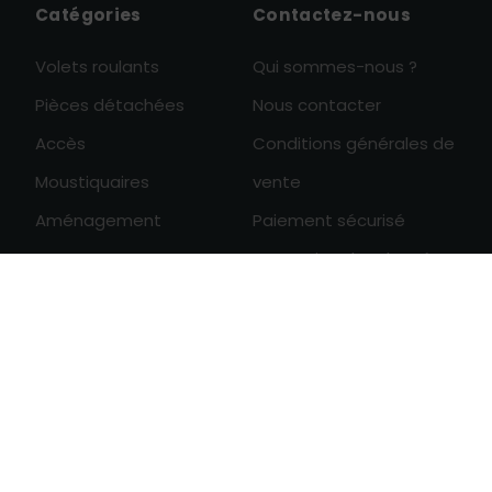
Catégories
Contactez-nous
Volets roulants
Qui sommes-nous ?
Pièces détachées
Nous contacter
Accès
Conditions générales de
Moustiquaires
vente
Aménagement
Paiement sécurisé
Protection des données
0

personnelles
Révoquer
consentement cookies
Derniers articles
Entretien d'un BSO
Durée de vie d'un BSO solaire