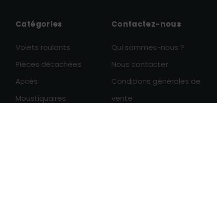
Catégories
Contactez-nous
Volets roulants
Qui sommes-nous ?
Pièces détachées
Nous contacter
Accès
Conditions générales de
Moustiquaires
vente
0
Aménagement
Paiement sécurisé

Protection des données
personnelles
Révoquer
consentement cookies
Derniers articles