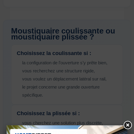
Moustiquaire coulissante ou
moustiquaire plissée ?
Choisissez la coulissante si :
la configuration de l’ouverture s’y prête bien,
vous recherchez une structure rigide,
vous voulez un déplacement latéral sur rail,
le projet concerne une grande ouverture
spécifique.
Choisissez la plissée si :
vous cherchez une solution plus discrète,
vous souhaitez une toile repliable,