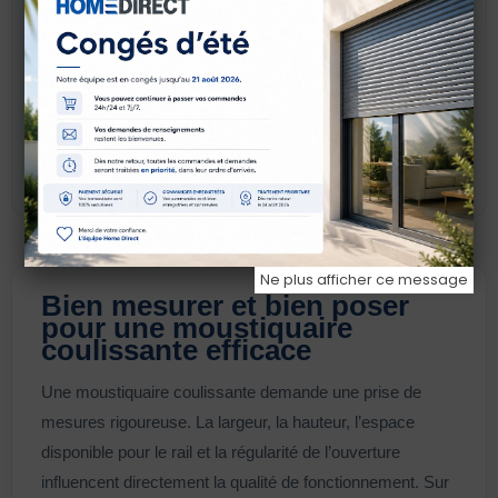
le passage est très fréquent,
vous voulez une réponse souvent plus
polyvalente.
Voir le guide moustiquaire plissée
Ne plus afficher ce message
Bien mesurer et bien poser
pour une moustiquaire
coulissante efficace
Une moustiquaire coulissante demande une prise de
mesures rigoureuse. La largeur, la hauteur, l’espace
disponible pour le rail et la régularité de l’ouverture
influencent directement la qualité de fonctionnement. Sur