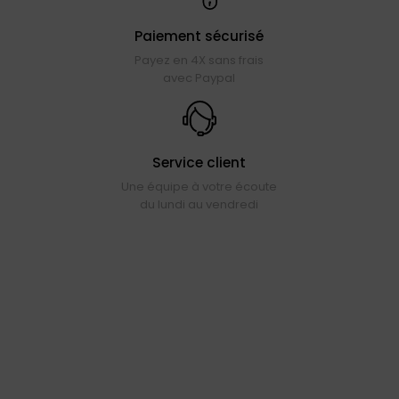
Paiement sécurisé
Payez en 4X sans frais
avec Paypal
Service client
Une équipe à votre écoute
du lundi au vendredi