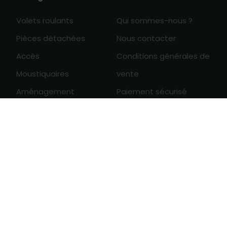
Volets roulants
Qui sommes-nous ?
Pièces détachées
Nous contacter
Accès
Conditions générales de
Moustiquaires
vente
Aménagement
Paiement sécurisé
Protection des données
0

personnelles
Révoquer
consentement cookies
Derniers articles
Entretien d'un BSO
Durée de vie d'un BSO solaire
Se protéger de la chaleur avec un BSO