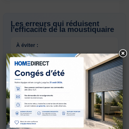
Les erreurs qui réduisent
l’efficacité de la moustiquaire
À éviter :
- une prise de mesures approximative,
- une pose laissant des jours,
- un modèle inadapté à l’ouverture,
- un entretien totalement oublié.
À privilégier :
- un choix cohérent avec la pièce,
- une pose propre et ajustée,
- une toile de qualité,
- un usage simple au quotidien.