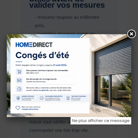
valider vos mesures
- mesurez toujours au millimètre
près,
- contrôlez plusieurs points en
largeur et en hauteur,
- vérifiez que les supports sont
droits et solides,
- repérez les obstacles proches,
- notez le type de pose envisagé,
- prenez des photos pour faciliter la
validation du projet.
Lorsque le support présente des
irrégularités ou un doute technique,
Ne plus afficher ce message
mieux vaut vérifier deux fois que
commander une fois trop vite.