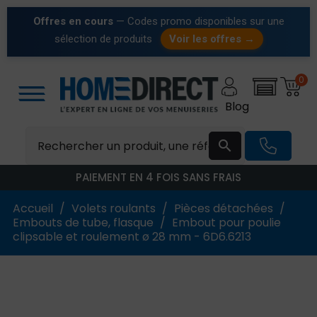
Offres en cours
— Codes promo disponibles sur une
sélection de produits
Voir les offres →
0
Blog

PAIEMENT EN 4 FOIS SANS FRAIS
Accueil
Volets roulants
Pièces détachées
Embouts de tube, flasque
Embout pour poulie
clipsable et roulement ø 28 mm - 6D6.6213