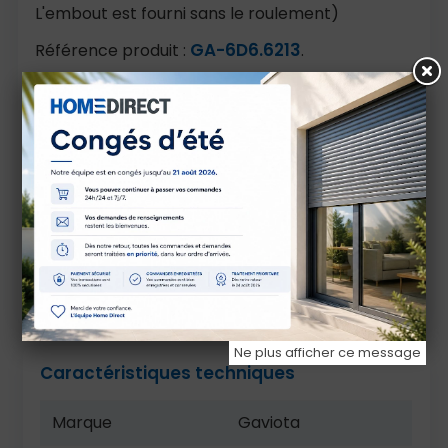
L'embout est fourni sans le roulement)
GA-6D6.6213
Référence produit :
.
Il convient pour une réparation, un
remplacement de pièce ou un montage neuf, à
condition de vérifier les dimensions, le diamètre,
le type de tube et la compatibilité avec
l’installation existante.
Avant commande, contrôlez les cotes, le sens
de montage, la matière et les références
compatibles. En cas de doute, comparez avec
la pièce d’origine ou contactez-nous avant
validation.
Ne plus afficher ce message
Caractéristiques techniques
Marque
Gaviota