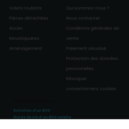
Volets roulants
Qui sommes-nous ?
Pièces détachées
Nous contacter
Accès
Conditions générales de
Moustiquaires
vente
Aménagement
Paiement sécurisé
Protection des données
personnelles
Révoquer
consentement cookies
Derniers articles
Entretien d'un BSO
Durée de vie d'un BSO solaire
Se protéger de la chaleur avec un BSO
0
