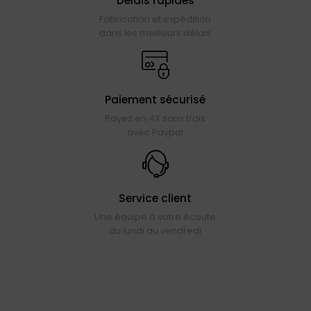
Délais rapides
Fabrication et expédition
dans les meilleurs délais
Paiement sécurisé
Payez en 4X sans frais
avec Paypal
Service client
Une équipe à votre écoute
du lundi au vendredi