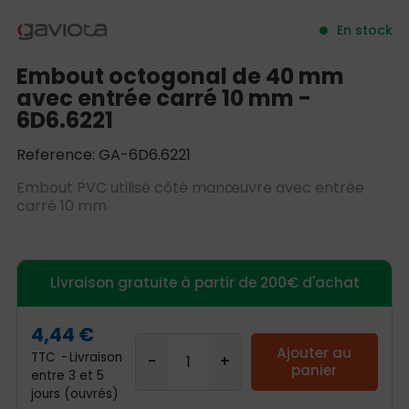
En stock
Embout octogonal de 40 mm
avec entrée carré 10 mm -
6D6.6221
Reference: GA-6D6.6221
Embout PVC utilisé côté manœuvre avec entrée
carré 10 mm
Livraison gratuite à partir de 200€ d'achat
4,44 €
Ajouter au
TTC
Livraison
panier
entre 3 et 5
jours (ouvrés)