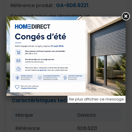
GA-6D6.6221
Référence produit :
.
Il convient pour une réparation, un
remplacement de pièce ou un montage neuf, à
condition de vérifier les dimensions, le diamètre,
le type de tube et la compatibilité avec
l’installation existante.
Avant commande, contrôlez les cotes, le sens
de montage, la matière et les références
compatibles. En cas de doute, comparez avec
la pièce d’origine ou contactez-nous avant
validation.
Ne plus afficher ce message
Caractéristiques techniques
Marque
Gaviota
Référence
6D6.6221