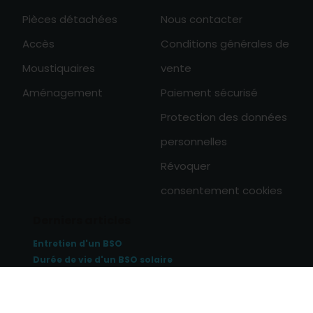
Pièces détachées
Nous contacter
Accès
Conditions générales de
Moustiquaires
vente
Aménagement
Paiement sécurisé
Protection des données
personnelles
Révoquer
consentement cookies
Derniers articles
Entretien d'un BSO
Durée de vie d'un BSO solaire
Se protéger de la chaleur avec un BSO
0

Tous les articles