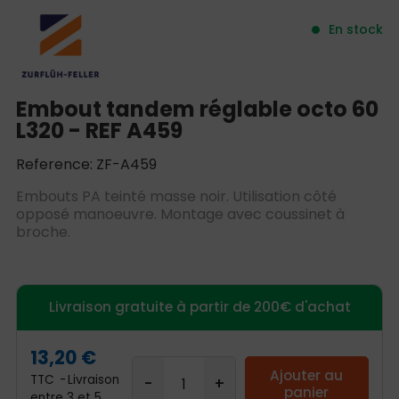
En stock
Embout tandem réglable octo 60
L320 - REF A459
Reference: ZF-A459
Embouts PA teinté masse noir. Utilisation côté
opposé manoeuvre. Montage avec coussinet à
broche.
Livraison gratuite à partir de 200€ d'achat
13,20 €
Ajouter au
TTC
Livraison
panier
entre 3 et 5