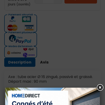
jours (ouvrés)
Paiement sécurisé
Paiement plusieurs
fois
Modes de livraison
Description
Avis
Axe : tube acier Ø 16 zingué, passivé et graissé.
Déport maxi : 90 mm
Équipé d’un étrier acier galvanisé avec vis TH
M6 pour blocage axial de l’axe.
Poids maxi du volet : 34 Kg