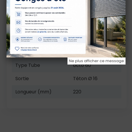
Caractéristiques techniques
Marque
Zurflüh-Feller
Référence
A459
Ne plus afficher ce message
Type Tube
octo 60
Sortie
Téton Ø 16
Longueur (mm)
220