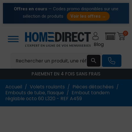
Offres en cours
— Codes promo disponibles sur une
sélection de produits
Voir les offres →
0
Blog

PAIEMENT EN 4 FOIS SANS FRAIS
Accueil
Volets roulants
Pièces détachées
Embouts de tube, flasque
Embout tandem
réglable octo 60 L320 - REF A459