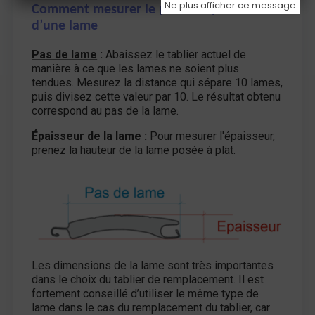
Ne plus afficher ce message
Comment mesurer le pas et l’épaisseur
d’une lame
Pas de lame
:
Abaissez le tablier actuel de
manière à ce que les lames ne soient plus
tendues. Mesurez la distance qui sépare 10 lames,
puis divisez cette valeur par 10. Le résultat obtenu
correspond au pas de la lame.
Épaisseur de la lame
:
Pour mesurer l'épaisseur,
prenez la hauteur de la lame posée à plat.
Les dimensions de la lame sont très importantes
dans le choix du tablier de remplacement. Il est
fortement conseillé d’utiliser le même type de
lame dans le cas du remplacement du tablier, car