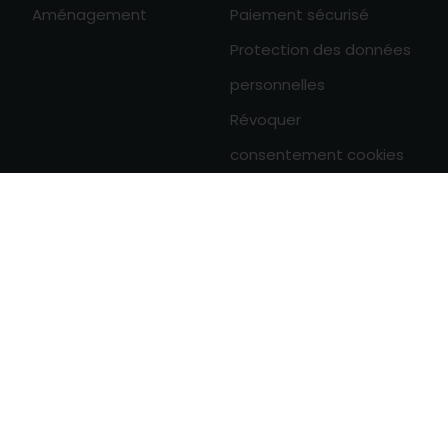
Aménagement
Paiement sécurisé
Protection des données
personnelles
Révoquer
consentement cookies
0
Derniers articles

Entretien d'un BSO
Durée de vie d'un BSO solaire
Se protéger de la chaleur avec un BSO
Tous les articles
© Copyright 2026 home-direct.fr Tous droits réservés
Mentions légales
Création site internet BWA