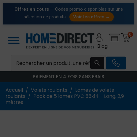
Offres en cours
— Codes promo disponibles sur une
sélection de produits
Voir les offres →
0
Blog

PAIEMENT EN 4 FOIS SANS FRAIS
Accueil
Volets roulants
Lames de volets
roulants
Pack de 5 lames PVC 55x14 - Long. 2,9
mètres