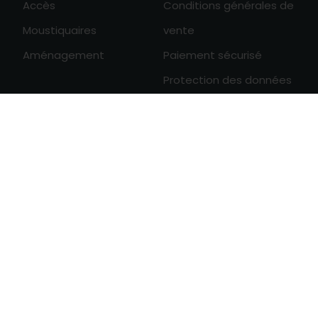
Accès
Conditions générales de
Moustiquaires
vente
Aménagement
Paiement sécurisé
Protection des données
personnelles
0

Révoquer
consentement cookies
Derniers articles
Entretien d'un BSO
Durée de vie d'un BSO solaire
Se protéger de la chaleur avec un BSO
Tous les articles