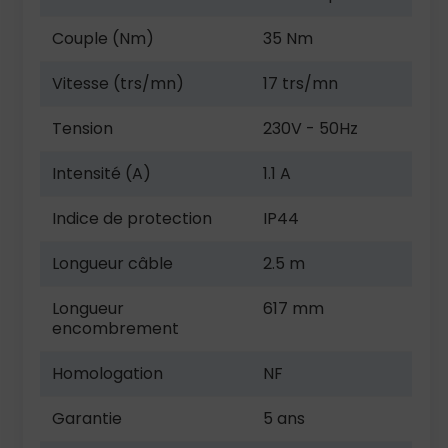
Couple (Nm)
35 Nm
Vitesse (trs/mn)
17 trs/mn
Tension
230V - 50Hz
Intensité (A)
1.1 A
Indice de protection
IP44
Longueur câble
2.5 m
Longueur
617 mm
encombrement
Homologation
NF
Garantie
5 ans