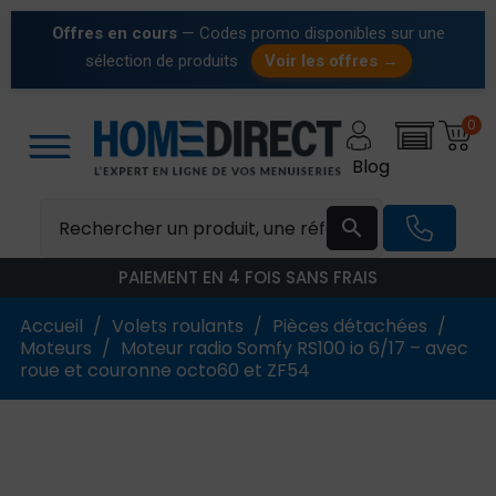
Offres en cours
— Codes promo disponibles sur une
sélection de produits
Voir les offres →
0
Blog

PAIEMENT EN 4 FOIS SANS FRAIS
Accueil
Volets roulants
Pièces détachées
Moteurs
Moteur radio Somfy RS100 io 6/17 – avec
roue et couronne octo60 et ZF54