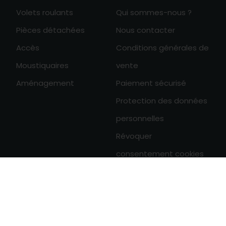
Volets roulants
Qui sommes-nous ?
Pièces détachées
Nous contacter
Accès
Conditions générales de
Moustiquaires
vente
Aménagement
Paiement sécurisé
Protection des données
personnelles
Révoquer
consentement cookies
0

Derniers articles
Entretien d'un BSO
Durée de vie d'un BSO solaire
Se protéger de la chaleur avec un BSO