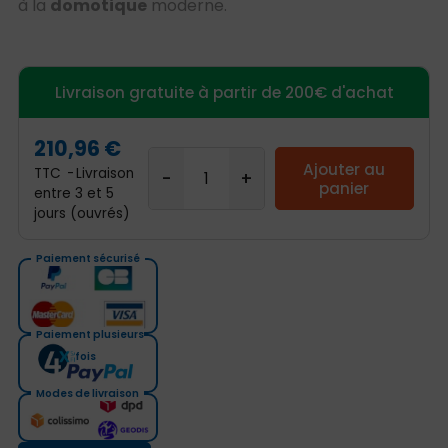
à la
domotique
moderne.
Livraison gratuite à partir de 200€ d'achat
210,96 €
Ajouter au
TTC
Livraison
panier
entre 3 et 5
jours (ouvrés)
Paiement sécurisé
Paiement plusieurs
fois
Modes de livraison