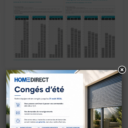
Caractéristiques techniques
Marque
Somfy
Référence
1033114
Gamme
RS100 IO