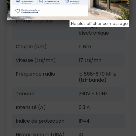
Ø Gamme
50
Fins de courses
Cage fins de
Ne plus afficher ce message
courses
électronique
Couple (Nm)
6 Nm
Vitesse (trs/mn)
17 trs/mn
Fréquence radio
io 868-870 MHz
(tri-bande)
Tension
230V - 50Hz
Intensité (A)
0.3 A
Indice de protection
IP44
Niveau sonore (dBA)
41