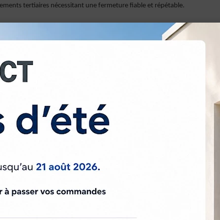
ements tertiaires nécessitant une fermeture fiable et répétable.
ture
orisés uniquement
nement des vantaux