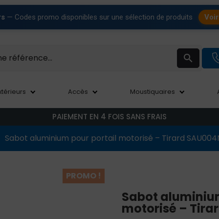
rs
— Codes promo disponibles sur une sélection de produits
Voir

xtérieurs
Accès
Moustiquaires
PAIEMENT EN 4 FOIS SANS FRAIS
Sabot aluminium pour portail motorisé – Tirard SAU00
PROMO !
Sabot aluminium
motorisé – Tir