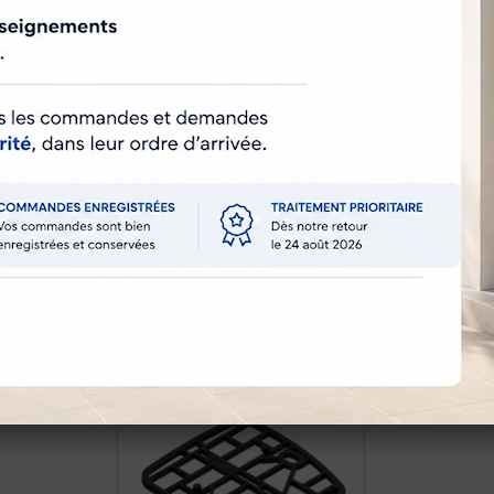
iques
Tirard
Découvrez
nos autres produits