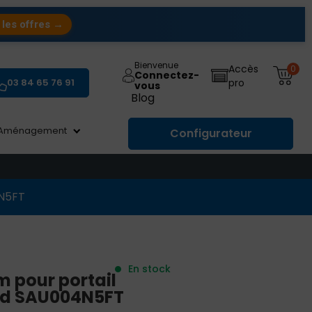
 les offres →
Bienvenue
Accès
0
Connectez-
03 84 65 76 91
pro
vous
Blog
Aménagement
Configurateur
4N5FT
En stock
 pour portail
ard SAU004N5FT