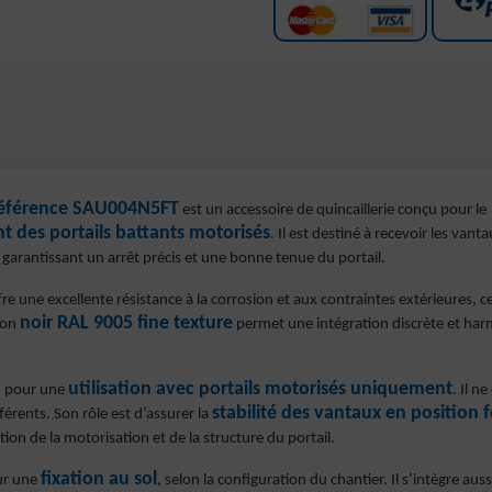
 référence SAU004N5FT
est un accessoire de quincaillerie conçu pour le
t des portails battants motorisés
. Il est destiné à recevoir les vant
arantissant un arrêt précis et une bonne tenue du portail.
fre une excellente résistance à la corrosion et aux contraintes extérieures, 
noir RAL 9005 fine texture
tion
permet une intégration discrète et har
utilisation avec portails motorisés uniquement
u pour une
. Il n
stabilité des vantaux en position
fférents. Son rôle est d’assurer la
tion de la motorisation et de la structure du portail.
fixation au sol
ur une
, selon la configuration du chantier. Il s’intègre aus