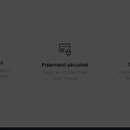
es
Paiement sécurisé
ition
Une é
Payez en 4X sans frais
élais
du
avec Paypal