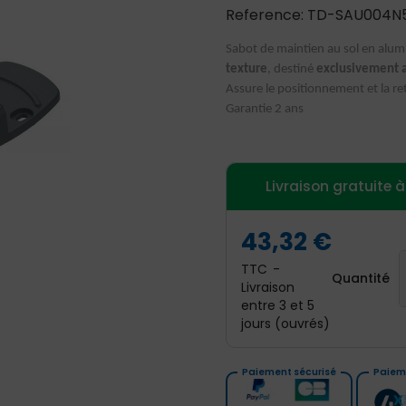
Reference: TD-SAU004N
Sabot de maintien au sol en alum
texture
, destiné
exclusivement a
Assure le positionnement et la r
Garantie 2 ans
Livraison gratuite 
43,32 €
TTC
Quantité
Livraison
entre 3 et 5
jours (ouvrés)
Paiement sécurisé
Paieme