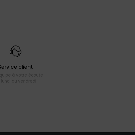
Service client
quipe à votre écoute
 lundi au vendredi