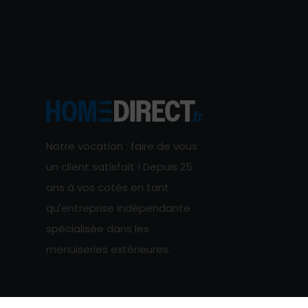
Notre vocation : faire de vous
un client satisfait ! Depuis 25
ans à vos cotés en tant
qu'entreprise indépendante
spécialisée dans les
menuiseries extérieures.