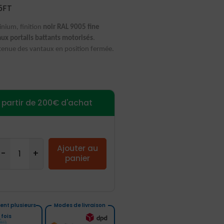
5FT
inium, finition
noir RAL 9005 fine
ux portails battants motorisés
.
etenue des vantaux en position fermée.
à partir de 200€ d'achat
Ajouter au
panier
nt plusieurs
Modes de livraison
fois