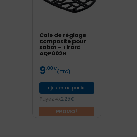
Cale de réglage
composite pour
sabot – Tirard
AQP002N
9
Prix
,00
€
(TTC)
ajouter au panier
Payez 4x
2,25€
PROMO !