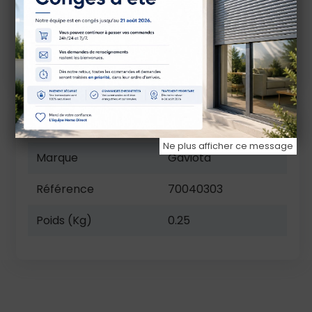
Avant commande, contrôlez les cotes, le sens
de montage, la matière et les références
compatibles. En cas de doute, comparez avec
la pièce d’origine ou contactez-nous avant
validation.
Caractéristiques techniques
Ne plus afficher ce message
Marque
Gaviota
Référence
70040303
Poids (Kg)
0.25