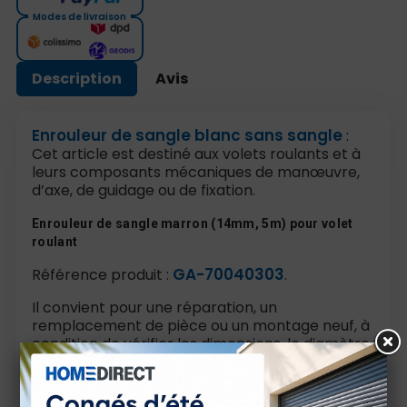
Modes de livraison
Description
Avis
Enrouleur de sangle blanc sans sangle
:
Cet article est destiné aux volets roulants et à
leurs composants mécaniques de manœuvre,
d’axe, de guidage ou de fixation.
Enrouleur de sangle marron (14mm, 5m) pour volet
roulant
GA-70040303
Référence produit :
.
Il convient pour une réparation, un
remplacement de pièce ou un montage neuf, à
condition de vérifier les dimensions, le diamètre,
le type de tube et la compatibilité avec
l’installation existante.