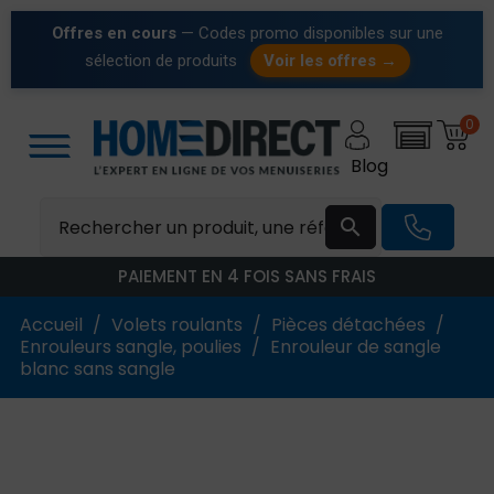
Offres en cours
— Codes promo disponibles sur une
sélection de produits
Voir les offres →
0
Blog

PAIEMENT EN 4 FOIS SANS FRAIS
Accueil
Volets roulants
Pièces détachées
Enrouleurs sangle, poulies
Enrouleur de sangle
blanc sans sangle