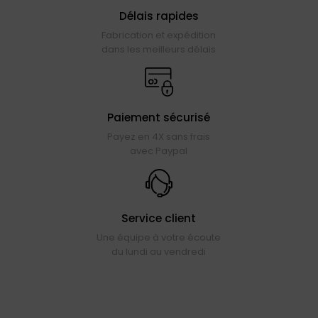
Délais rapides
Fabrication et expédition
dans les meilleurs délais
Paiement sécurisé
Payez en 4X sans frais
avec Paypal
Service client
Une équipe à votre écoute
du lundi au vendredi