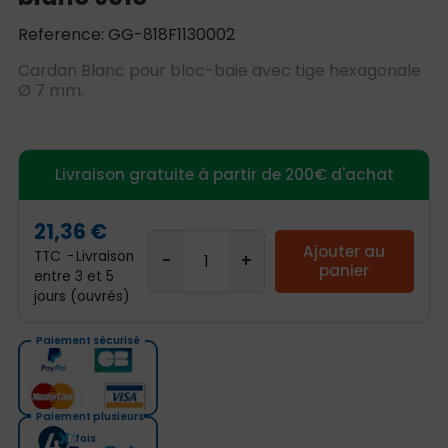
Reference: GG-818F1130002
Cardan Blanc pour bloc-baie avec tige hexagonale
Ø 7 mm.
Livraison gratuite à partir de 200€ d'achat
21,36 €
Ajouter au
TTC
Livraison
panier
entre 3 et 5
jours (ouvrés)
Paiement sécurisé
Paiement plusieurs
fois