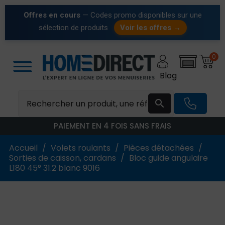
Offres en cours
— Codes promo disponibles sur une
sélection de produits
Voir les offres →
0
Blog

PAIEMENT EN 4 FOIS SANS FRAIS
Accueil
Volets roulants
Pièces détachées
Sorties de caisson, cardans
Bloc guide angulaire
L180 45° 31.2 blanc 9016