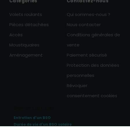
Catégories
Contactez-nous
Volets roulants
Qui sommes-nous ?
Pièces détachées
Nous contacter
Accès
Conditions générales de
Moustiquaires
vente
Aménagement
Paiement sécurisé
Protection des données
personnelles
Révoquer
consentement cookies
Derniers articles
Entretien d'un BSO
Durée de vie d'un BSO solaire