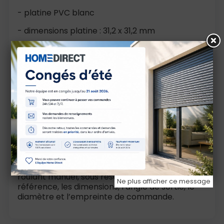
- platine PVC blanc
- dimensions platine : 31,2 x 31,2 mm
- 3 trous de fixation diamètre 4,2 mm
- genouillère en aluminium anodisé naturel
- diamètre genouillère : 12 mm
- sortie femelle avec vis
- empreinte Hexa 7
- longueur : 170 mm
Cette sortie mini bloc-guide est adaptée au
remplacement d’une pièce existante sur volet
roulant manuel, sous réserve de vérifier la
Ne plus afficher ce message
référence, les dimensions, l’angle de sortie, le
diamètre et l’empreinte de commande.