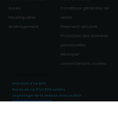
Accès
Conditions générales de
Moustiquaires
vente
Aménagement
Paiement sécurisé
Protection des données
personnelles
Révoquer
consentement cookies
Derniers articles
Entretien d'un BSO
Durée de vie d'un BSO solaire
Se protéger de la chaleur avec un BSO
Tous les articles
0
