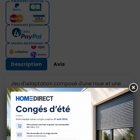
Paiement sécurisé
Paiement plusieurs
fois
Modes de livraison
Description
Avis
Jeu d'adaptation composé d'une roue et une
couronne pour le tube Octo 60.
Jeu d'adaptation compatible avec les moteurs
somfy diamètre 50 uniquement.
Caractéristiques techniques