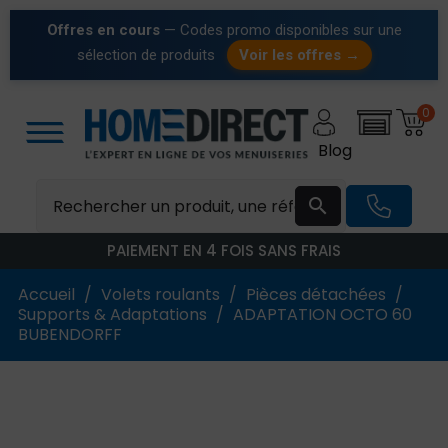
Offres en cours
— Codes promo disponibles sur une
sélection de produits
Voir les offres →
0
Blog

PAIEMENT EN 4 FOIS SANS FRAIS
Accueil
Volets roulants
Pièces détachées
Supports & Adaptations
ADAPTATION OCTO 60
BUBENDORFF