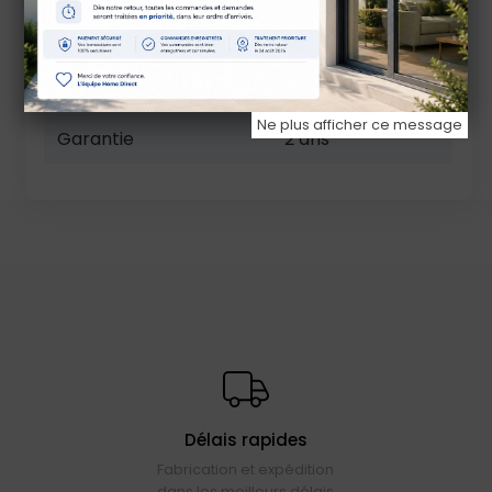
Marque
Somfy
Référence
9410418
Ne plus afficher ce message
Garantie
2 ans
Délais rapides
Fabrication et expédition
dans les meilleurs délais