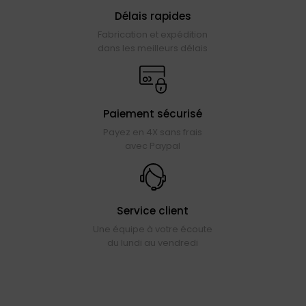
Délais rapides
Fabrication et expédition
dans les meilleurs délais
Paiement sécurisé
Payez en 4X sans frais
avec Paypal
Service client
Une équipe à votre écoute
du lundi au vendredi