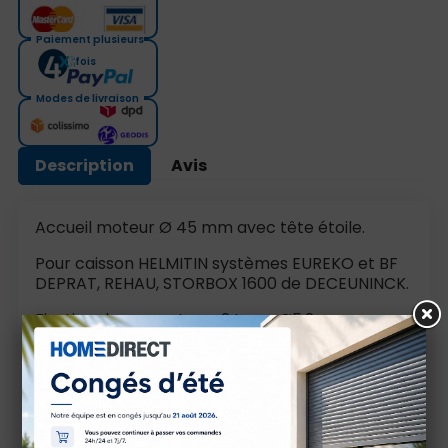
Paiement plusieurs
fois
Modes de livraison
Description
Avis
Accueil moteur Ø 45 mm avec tête étoile.
Pour caisson HELMITIN systèmes EUREKO et BF
DEPRAT, REHAU, STORBOX 1600 de DECEUNINCK.
Fixation du support par 2 trous Ø5,2 mm sur
entraxe 100 mm.
Couple maxi 50 Nm.
Livré avec anneau d'arrêt.