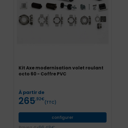
Kit Axe modernisation volet roulant
K
octo 60 - Coffre PVC
o
Prix
À partir de
À
265
,92
€
(TTC)
configurer
Payez 4x
66,48€
P