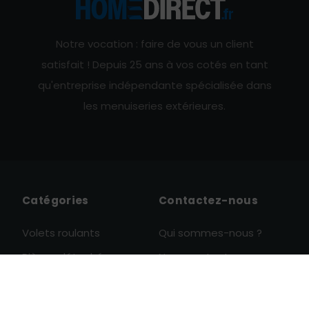
Notre vocation : faire de vous un client
satisfait ! Depuis 25 ans à vos cotés en tant
qu'entreprise indépendante spécialisée dans
les menuiseries extérieures.
Catégories
Contactez-nous
Volets roulants
Qui sommes-nous ?
Pièces détachées
Nous contacter
0

Accès
Conditions générales de
Moustiquaires
vente