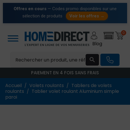
Offres en cours
— Codes promo disponibles sur une
sélection de produits
Voir les offres →
0
Blog

PAIEMENT EN 4 FOIS SANS FRAIS
Accueil
Volets roulants
Tabliers de volets
roulants
Tablier volet roulant Aluminium simple
paroi