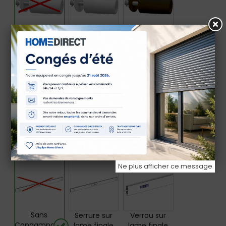
Sans butées
Butées rondes
Butées rondes
blanches
Marron
Butées rondes
Butées rondes
Grises
Noires
Condamnations
Ne plus afficher ce message
Sans
Serrure sur
Verrou sur
Condamnations
lame finale
lame finale