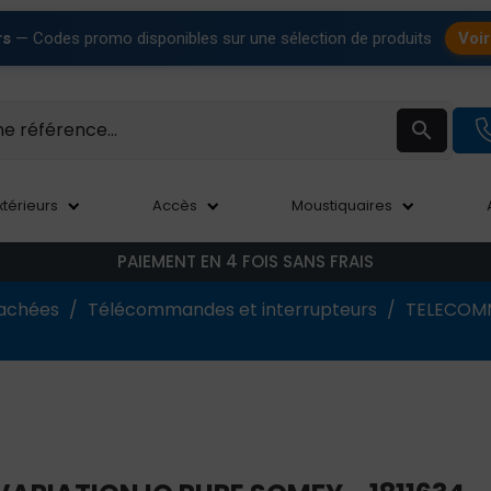
rs
— Codes promo disponibles sur une sélection de produits
Voir

xtérieurs
Accès
Moustiquaires
PAIEMENT EN 4 FOIS SANS FRAIS
tachées
Télécommandes et interrupteurs
TELECOMM