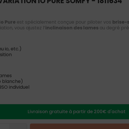
ARIATION IO PURE SOMFY - 1811634
io Pure
est spécialement conçue pour piloter vos
brise-
ation, vous ajustez l’
inclinaison des lames
au degré prè
u io, etc.)
sition
 lames
re blanche)
BSO individuel
Livraison gratuite à partir de 200€ d'achat