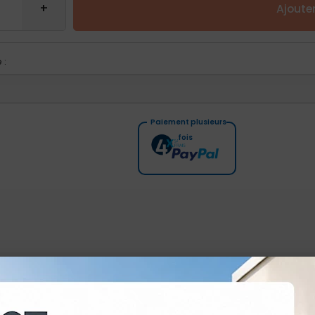
Ajoute
 :
Paiement plusieurs
fois
Variation io 1 canal - Pure