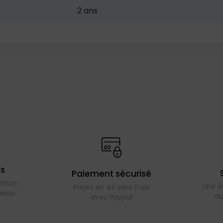
2 ans
es
Paiement sécurisé
ition
Une é
Payez en 4X sans frais
élais
du
avec Paypal