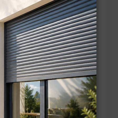
se-soleil orientables (BSO)
et autres
’un éclairage avec une grande précision.