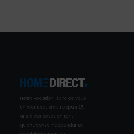
Notre vocation : faire de vous
un client satisfait ! Depuis 25
ans à vos cotés en tant
qu'entreprise indépendante
spécialisée dans les