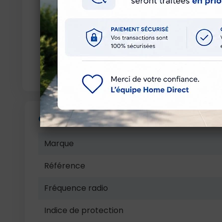
Fréquence :
io-homecontrol 868,95 MH
Batterie :
CR2430 (1x3V)
incluse
Température d'utilisation : 0°C à +60°C
Normes : NF – CE
Garantie : 5 ans
📘
Compatible avec tous les équipements 
Caractéristiques techniques
Marque
Référence
Fréquence radio
Indice de protection