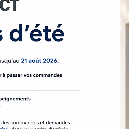
bri
ommande 1 canal idéale pour piloter avec finesse vos
ariation
, ajustez l’inclinaison des lames ou l’intensité d
douceur
nte + touche
My
(position favorite)
lation sans perçage)
r débutant
: