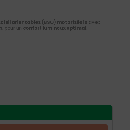
soleil orientables (BSO) motorisés io
avec
s, pour un
confort lumineux optimal
.