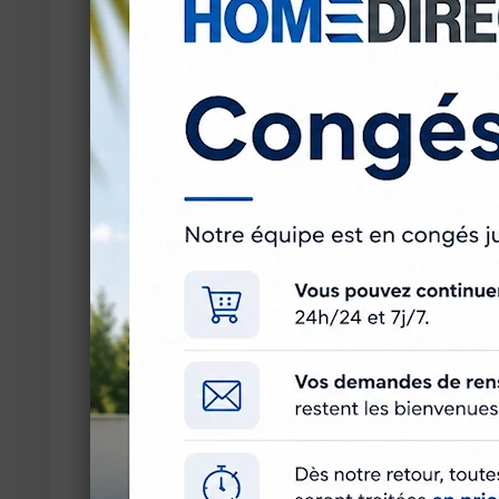
Situo Variation io Pure
La
est une téléc
molette de v
équipements io. Grâce à sa
🎯 Idéale pour :
Brise-soleil orientables io
Stores vénitiens motorisés io
Pergolas à lames orientables io
Éclairages compatibles io avec variation
✨ Avantages :
Molette de variation pour un réglage en 
Boutons intuitifs : montée / stop / desce
Finition Pure élégante et moderne
Support mural fourni avec adhésif (instal
Simple à utiliser, même pour un utilisateu
📦 Contenu de l’emballage :
1 télécommande Situo Variation io
1 support mural avec bande adhésive
🔧 Caractéristiques techniques 