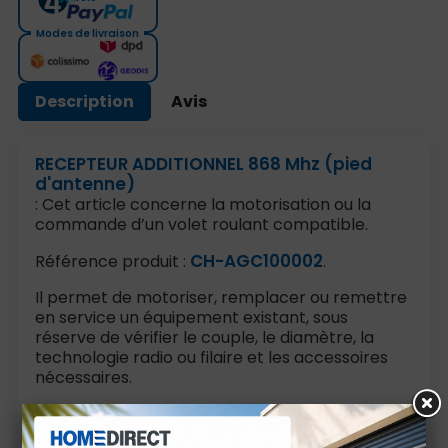
Modes de livraison
Description
Avis
RECEPTEUR ADDITIONNEL 868 Mhz (pied
d'antenne)
: Cet article concerne la motorisation ou la
commande d’un volet roulant compatible.
CH-AGC100002
Référence produit :
.
Il permet de motoriser, remplacer ou remettre
en service un équipement existant, sous
réserve de vérifier le couple, le diamètre, la
technologie radio ou filaire et les accessoires
nécessaires.
Avant commande, contrôlez les cotes, le sens
de montage, la matière et les références