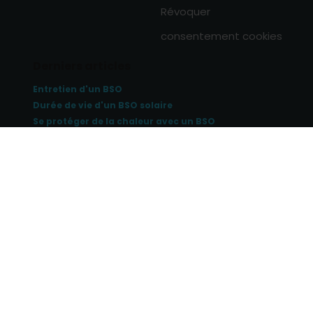
Révoquer
consentement cookies
Derniers articles
Entretien d'un BSO
Durée de vie d'un BSO solaire
Se protéger de la chaleur avec un BSO
0
Tous les articles

© Copyright 2026 home-direct.fr Tous droits réservés
Mentions légales
Création site internet BWA