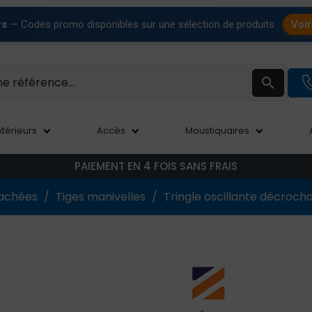
rs
— Codes promo disponibles sur une sélection de produits
Voir

xtérieurs
Accès
Moustiquaires
PAIEMENT EN 4 FOIS SANS FRAIS
tachées
Tiges manivelles
Tringle oscillante décroc