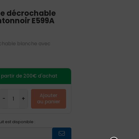
nte décrochable
ntonnoir E599A
ochable blanche avec
à partir de 200€ d'achat
Ajouter
au panier
t est disponible :