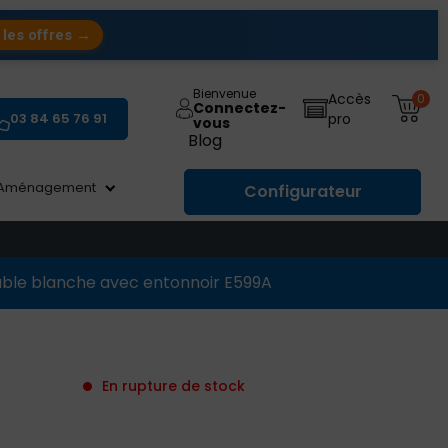
 les offres →
Bienvenue
Accès
0
Connectez-
03 84 65 76 91
pro
vous
Blog
Aménagement
Configurateur
hable blanche avec entonnoir E599A
En rupture de stock