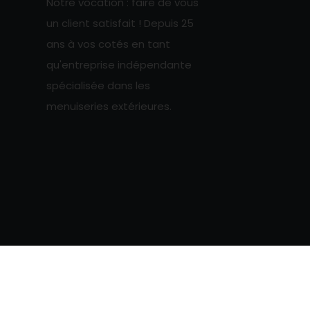
Notre vocation : faire de vous
un client satisfait ! Depuis 25
ans à vos cotés en tant
qu'entreprise indépendante
spécialisée dans les
menuiseries extérieures.