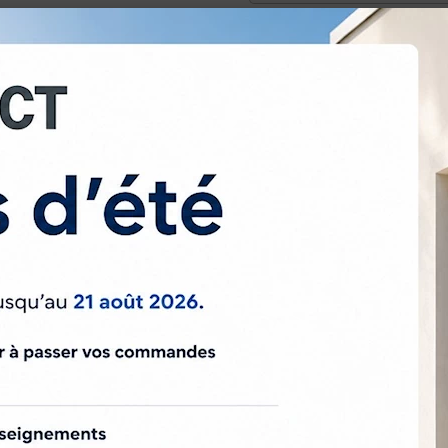
Paiement sécurisé
Paieme
omprenant :
 1200 Réf. E107.
éf. F301A