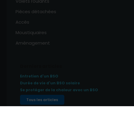
Volets roulants
Pièces détachées
Accès
Moustiquaires
Aménagement
Derniers articles
Entretien d'un BSO
Durée de vie d'un BSO solaire
Se protéger de la chaleur avec un BSO
Tous les articles