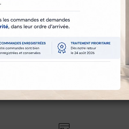
iques
Zurflüh-Feller
E599A
2 ans