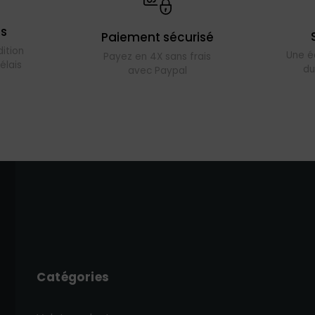
es
Paiement sécurisé
ition
Une é
Payez en 4X sans frais
élais
du
avec Paypal
Catégories