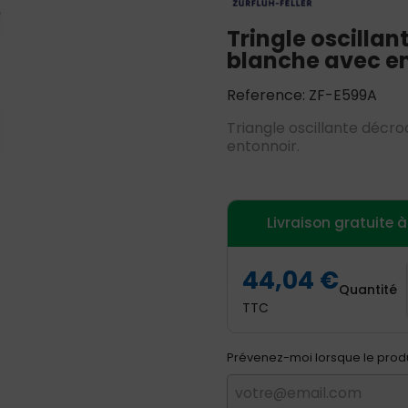
Tringle oscilla
blanche avec e
Reference: ZF-E599A
Triangle oscillante décr
entonnoir.
Livraison gratuite 
44,04 €
Quantité
TTC
Prévenez-moi lorsque le produi