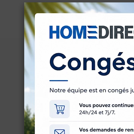
Description
Avis
Caractéristiques
Ensemble livré assemblé c
- Entonnoir Réf. F699B.
- Tringle laquée blanche L =
- Manivelle Profil blanche R