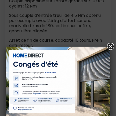
Couple disponible sur l’arbre garanti sur 10 000
cycles : 12 Nm.
Sous couple d’entrée treuil de 4,5 Nm obtenu
par exemple avec 2,5 kg d’effort sur une
manivelle bras de 180, sortie sous coffre,
genouillère alignée.
Arrêt de fin de course, capacité 10 tours. Frein
anti-retour.
S’inscrit dans diamètre 99.
Entrée de tringle de manoeuvre 6P7
Débrayable à la descente sous effort : couple à
la manivelle : 1,5 Nm (0,800 kg sur manivelle
avec bras de 180).
Limiteur de manoeuvre forcée à la montée.
Utilisation
Capacité de levage en poids : 20 kg.