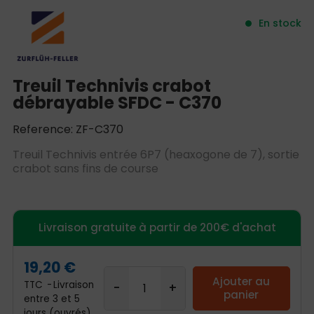
En stock
Treuil Technivis crabot
débrayable SFDC - C370
Reference: ZF-C370
Treuil Technivis entrée 6P7 (heaxogone de 7), sortie
crabot sans fins de course
Livraison gratuite à partir de 200€ d'achat
19,20 €
Ajouter au
TTC
Livraison
panier
entre 3 et 5
jours (ouvrés)