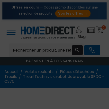
Offres en cours
— Codes promo disponibles sur une
sélection de produits
Voir les offres →
0
Blog

PAIEMENT EN 4 FOIS SANS FRAIS
Accueil
Volets roulants
Pièces détachées
Treuils
Treuil Technivis crabot débrayable SFDC -
C370