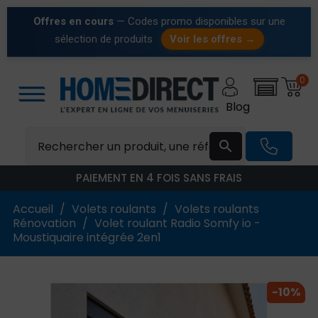
Offres en cours
— Codes promo disponibles sur une
sélection de produits
Voir les offres →
0
Blog

PAIEMENT EN 4 FOIS SANS FRAIS
Accueil
Volets roulants
Volets roulants
Rénovation
Volet roulant Radio Somfy io -
Moustiquaire intégrée 2en1
-10%