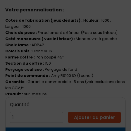
Votre personnalisation :
Côtes de fabrication (jeux déduits) :
Hauteur : 1000
,
Largeur : 1000
Choix de pose :
Enroulement extérieur (Pose sous linteau)
Coté manoeuvre ( vue intérieur) :
Manoeuvre à gauche
Choix lame :
ADP42
Coloris unis :
Blanc 9016
Forme coffre :
Pan coupé 45°
Section du coffre :
150
Perçage coulisse :
Perçage de fond
Point de commande :
Amy RS100 IO (1 canal)
Garantie :
Garantie commerciale : 5 ans (voir exclusions dans
les CGV)*
Produit :
sur-mesure
Quantité
Ajouter au panier