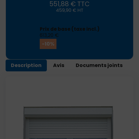
551,88 € TTC
459,90 € HT
Prix ​​de base (taxe incl.)
613,20 €
-10%
Description
Avis
Documents joints