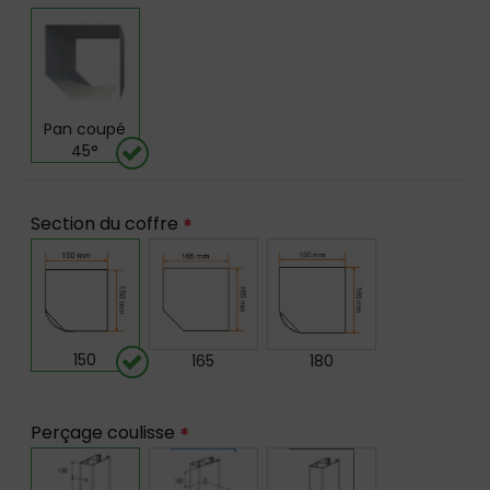
Pan coupé
45°
Section du coffre
*
150
165
180
Perçage coulisse
*