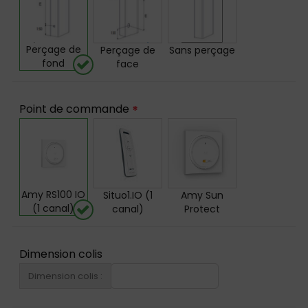
Perçage de
Perçage de
Sans perçage
fond
face
Point de commande
*
Amy RS100 IO
Situo1.IO (1
Amy Sun
(1 canal)
canal)
Protect
Dimension colis
Dimension colis :