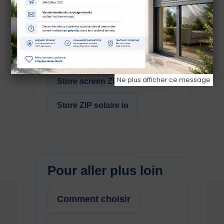
Exemples de stores
ZIP
Ne plus afficher ce message
Store screen ZIP Somfy io
Store ZIP solaire io
Pour aller plus loin
Comment choisir