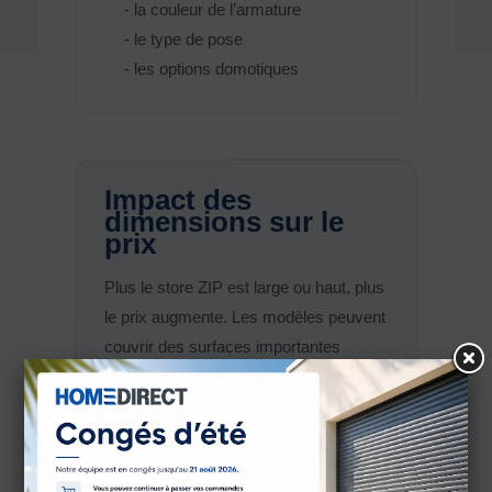
- la couleur de l’armature
- le type de pose
- les options domotiques
Impact des
dimensions sur le
prix
Plus le store ZIP est large ou haut, plus
le prix augmente. Les modèles peuvent
couvrir des surfaces importantes
pouvant dépasser plusieurs mètres de
largeur, ce qui nécessite une structure
aluminium plus robuste et une
motorisation adaptée.