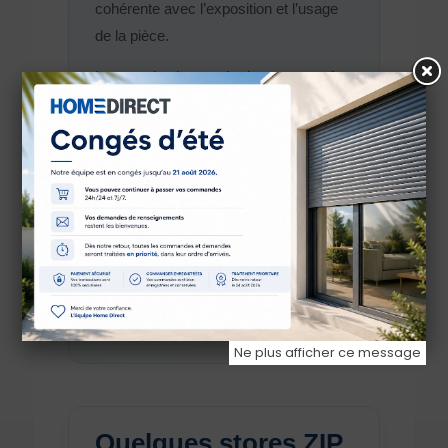
cohérente avec l’exposition et l’usage
de la pièce.
La motorisation est également un point
clé, car une grande baie vitrée implique
souvent un store de dimensions
confortables. Une commande
motorisée permet un usage plus simple
et plus agréable au quotidien.
Choisir la toile
Choisir la motorisation
Ne plus afficher ce message
Quelques stores ZIP