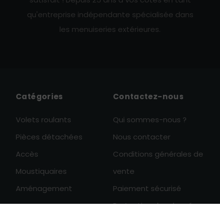
qu'entreprise indépendante spécialisée dans
les menuiseries extérieures.
Catégories
Contactez-nous
Volets roulants
Qui sommes-nous ?
Pièces détachées
Nous contacter
Accès
Conditions générales de
Moustiquaires
vente
Aménagement
Paiement sécurisé
Protection des données
0
