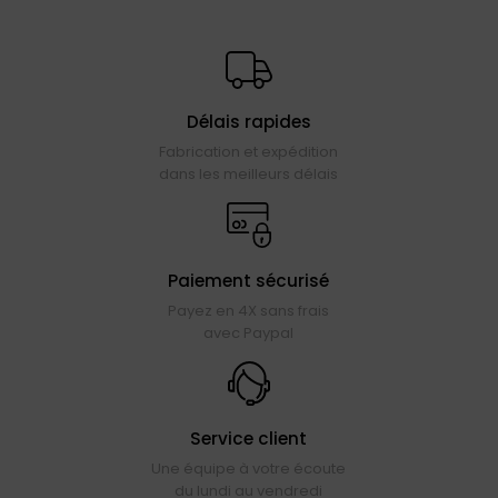
Délais rapides
Fabrication et expédition
dans les meilleurs délais
Paiement sécurisé
Payez en 4X sans frais
avec Paypal
Service client
Une équipe à votre écoute
du lundi au vendredi