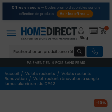
Offres en cours
— Codes promo disponibles sur une
sélection de produits
Voir les offres →
0
Blog

PAIEMENT EN 4 FOIS SANS FRAIS
Accueil
Volets roulants
Volets roulants
Rénovation
Volet roulant rénovation à sangle
lames aluminium de DP42
-10%