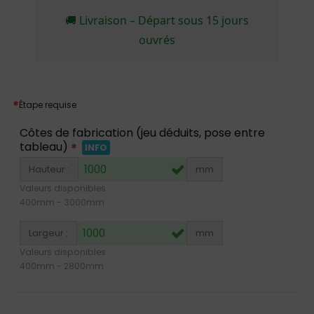
🚚 Livraison – Départ sous 15 jours
ouvrés
*
Étape requise
Côtes de fabrication (jeu déduits, pose entre
tableau)
*
INFO
Hauteur :
mm
Valeurs disponibles :
400
mm -
3000
mm
Largeur :
mm
Valeurs disponibles :
400
mm -
2800
mm