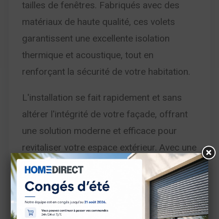
tailles de fenêtres. Fabriqués avec des
matériaux de haute qualité, ces volets
garantissent une excellente isolation
thermique et acoustique, tout en
renforçant la sécurité de votre habitation.
L'installation se fait rapidement et sans
altérer l'intégrité de votre façade, offrant
une solution moderne et efficace pour
revitaliser votre espace extérieur. Avec une
gamme variée de couleurs et de finitions,
nos volets se fondent parfaitement dans
l'architecture existante, ajoutant une
touche d'élégance et de modernité à votre