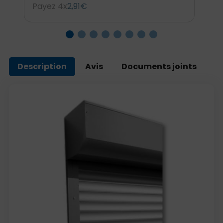
Payez 4x
2,91€
P
Description
Avis
Documents joints