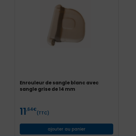
Enrouleur de sangle blanc avec
E
sangle grise de 14 mm
s
11
1
Prix
P
,64
€
(TTC)
ajouter au panier