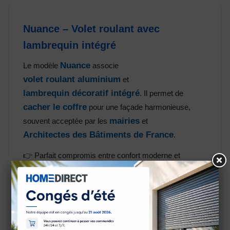
Nuance – Volet roulant avec
lambrequin intégré
Nuance
Le modèle
associe
volet roulant aluminium
et
lambrequin décoratif intégré
. Il permet de
cacher le coffre
pour une façade harmonieuse,
mairies
souvent acceptée par les
et
Architectes des Bâtiments de France
.
👉 Parfait compromis entre confort moderne et
respect du patrimoine architectural.