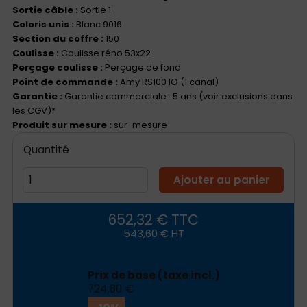
Sortie câble :
Sortie 1
Coloris unis :
Blanc 9016
Section du coffre :
150
Coulisse :
Coulisse réno 53x22
Perçage coulisse :
Perçage de fond
Point de commande :
Amy RS100 IO (1 canal)
Garantie :
Garantie commerciale : 5 ans (voir exclusions dans
les CGV)*
Produit sur mesure :
sur-mesure
Quantité
Ajouter au panier
652,32 € TTC
543,60 € HT
Prix ​​de base (taxe incl.)
724,80 €