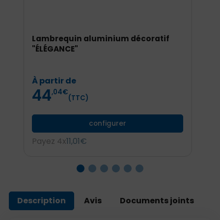
Lambrequin aluminium décoratif
L
"ÉLÉGANCE"
"
Prix
À partir de
À
44
,04
€
(TTC)
configurer
Payez 4x
11,01€
P
Description
Avis
Documents joints