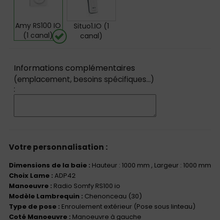
Amy RS100 IO
Situo1.IO (1
(1 canal)
canal)
Informations complémentaires
(emplacement, besoins spécifiques...)
:
Votre personnalisation :
Dimensions de la baie :
Hauteur : 1000 mm
, Largeur : 1000 mm
Choix Lame :
ADP42
Manoeuvre :
Radio Somfy RS100 io
Modèle Lambrequin :
Chenonceau (30)
Type de pose :
Enroulement extérieur (Pose sous linteau)
Coté Manoeuvre :
Manoeuvre à gauche