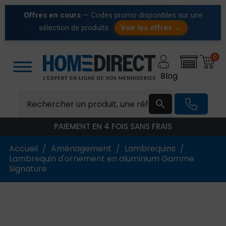
Offres en cours
— Codes promo disponibles sur une
sélection de produits
Voir les offres →
0
Blog

PAIEMENT EN 4 FOIS SANS FRAIS
Accueil
Aménagement
Lambrequins
Lambrequin d'ornement en aluminium Gamme
Signature