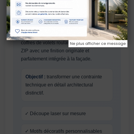
élément d’identité architecturale.
Formes graphiques, découpes ajourées,
lignes cintrées ou motifs personnalisés :
chaque modèle permet d’habiller les
coffres de volets roulants, BSO ou stores
Ne plus afficher ce message
ZIP avec une finition originale et
parfaitement intégrée à la façade.
Objectif :
transformer une contrainte
technique en détail architectural
distinctif.
✓ Découpe laser sur mesure
✓ Motifs décoratifs personnalisables