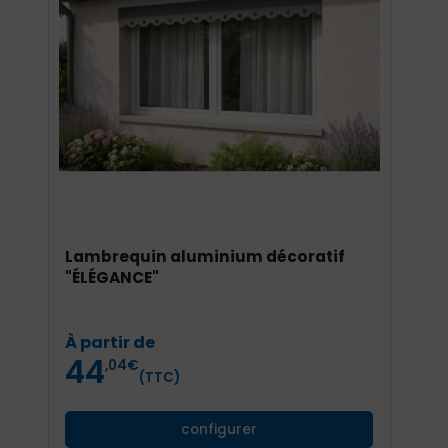
Lambrequin aluminium décoratif
L
"ÉLÉGANCE"
"
Prix
À partir de
À
44
,04
€
(TTC)
configurer