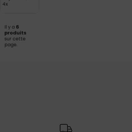
4x
Il y a
6
produits
sur cette
page.