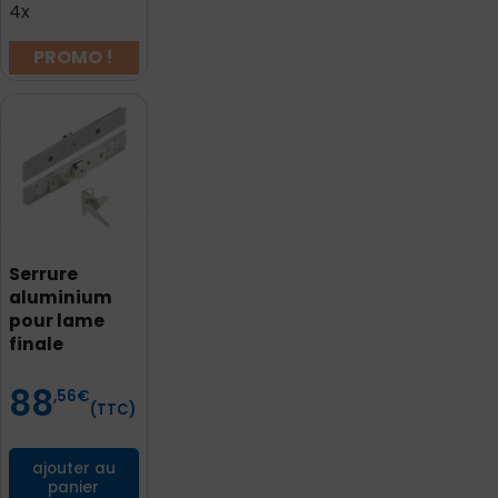
4x
PROMO !
Serrure
aluminium
pour lame
finale
88
Prix
,56
€
(TTC)
ajouter au
panier