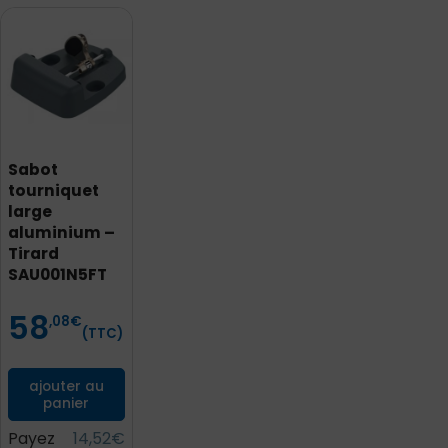
Sabot
tourniquet
large
aluminium –
Tirard
SAU001N5FT
58
Prix
,08
€
(TTC)
ajouter au
panier
Payez
14,52€