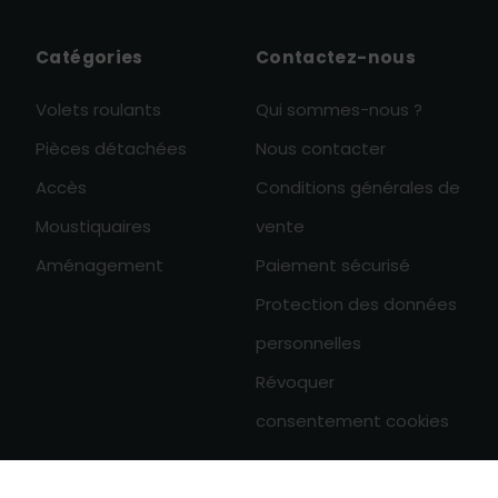
Catégories
Contactez-nous
Volets roulants
Qui sommes-nous ?
Pièces détachées
Nous contacter
Accès
Conditions générales de
Moustiquaires
vente
Aménagement
Paiement sécurisé
Protection des données
personnelles
Révoquer
consentement cookies
Derniers articles
0
