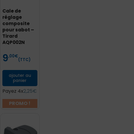
Cale de
réglage
composite
pour sabot –
Tirard
AQP002N
9
Prix
,00
€
(TTC)
ajouter au
panier
Payez 4x
2,25€
PROMO !