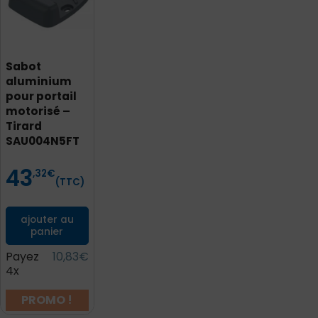
Sabot
aluminium
pour portail
motorisé –
Tirard
SAU004N5FT
43
Prix
,32
€
(TTC)
ajouter au
panier
Payez
10,83€
4x
PROMO !