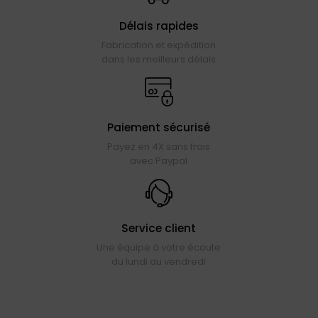
Délais rapides
Fabrication et expédition
dans les meilleurs délais
Paiement sécurisé
Payez en 4X sans frais
avec Paypal
Service client
Une équipe à votre écoute
du lundi au vendredi