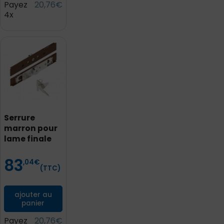
Payez
20,76€
4x
Serrure
marron pour
lame finale
83
Prix
,04
€
(TTC)
ajouter au
panier
Payez
20,76€